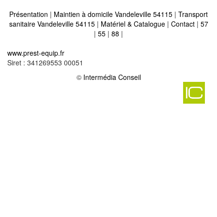
Présentation
|
Maintien à domicile Vandeleville 54115
|
Transport
sanitaire Vandeleville 54115
|
Matériel & Catalogue
|
Contact
|
57
|
55
|
88
|
Matériel médical et maintien à domicile sur bouvron 54200
-
www.prest-equip.fr
Matériel médical et maintien à domicile sur dombasle sur meurthe
Siret : 341269553 00051
54110
-
Matériel médical et maintien à domicile sur onville 54890
©
Intermédia Conseil
-
Matériel médical et maintien à domicile sur gripport 54290
-
Matériel médical et maintien à domicile sur charey 54470
-
Matériel médical et maintien à domicile sur villers en haye 54380
-
Matériel médical et maintien à domicile sur saint nicolas de port
54210
-
Matériel médical et maintien à domicile sur dommartemont 54130
-
Matériel médical et maintien à domicile sur deneuvre 54120
-
Matériel médical et maintien à domicile sur champigneulles 54250
-
Matériel médical et maintien à domicile sur aboncourt 54115
-
Matériel médical et maintien à domicile sur belleville 54940
-
Matériel médical et maintien à domicile sur colombey les belles
54170
-