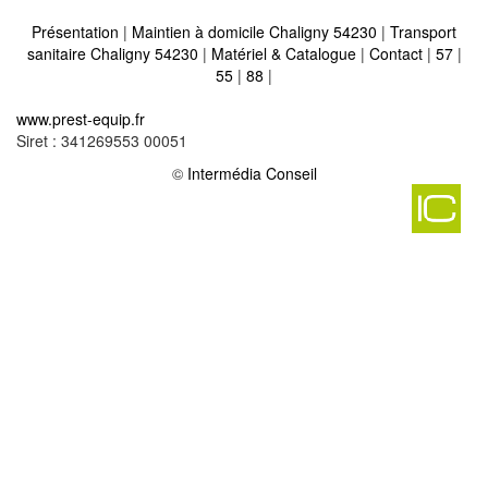
Présentation
|
Maintien à domicile Chaligny 54230
|
Transport
sanitaire Chaligny 54230
|
Matériel & Catalogue
|
Contact
|
57
|
55
|
88
|
Matériel médical et maintien à domicile sur moutiers 54660
-
www.prest-equip.fr
Matériel médical et maintien à domicile sur gondrecourt aix 54800
Siret : 341269553 00051
-
Matériel médical et maintien à domicile sur saint marcel 54800
©
Intermédia Conseil
-
Matériel médical et maintien à domicile sur arracourt 54370
-
Matériel médical et maintien à domicile sur badonviller 54540
-
Matériel médical et maintien à domicile sur phlin 54610
-
Matériel médical et maintien à domicile sur haroue 54740
-
Matériel médical et maintien à domicile sur valhey 54370
-
Matériel médical et maintien à domicile sur pont a mousson
54700
-
Matériel médical et maintien à domicile sur fremonville 54450
-
Matériel médical et maintien à domicile sur luneville 54300
-
Matériel médical et maintien à domicile sur saint mard 54290
-
Matériel médical et maintien à domicile sur brehain la ville 54190
-
Matériel médical et maintien à domicile sur epiez sur chiers 54260
-
Matériel médical et maintien à domicile sur bionville 54540
-