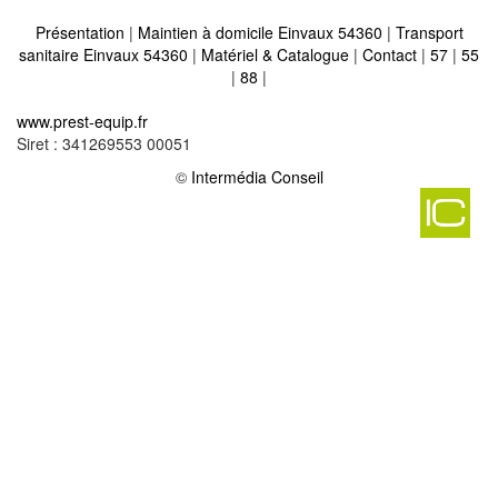
Présentation
|
Maintien à domicile Einvaux 54360
|
Transport
sanitaire Einvaux 54360
|
Matériel & Catalogue
|
Contact
|
57
|
55
|
88
|
Matériel médical et maintien à domicile sur mousson 54700
-
www.prest-equip.fr
Matériel médical et maintien à domicile sur dampvitoux 54470
-
Siret : 341269553 00051
Matériel médical et maintien à domicile sur neuviller sur moselle
©
Intermédia Conseil
54290
-
Matériel médical et maintien à domicile sur villey saint etienne
54200
-
Matériel médical et maintien à domicile sur homecourt 54310
-
Matériel médical et maintien à domicile sur pierre percee 54540
-
Matériel médical et maintien à domicile sur ferrieres 54210
-
Matériel médical et maintien à domicile sur norroy les pont a
mousson 54700
-
Matériel médical et maintien à domicile sur rembercourt sur mad
54470
-
Matériel médical et maintien à domicile sur pulligny 54160
-
Matériel médical et maintien à domicile sur maxeville 54320
-
Matériel médical et maintien à domicile sur vandeleville 54115
-
Matériel médical et maintien à domicile sur tomblaine 54510
-
Matériel médical et maintien à domicile sur chenicourt 54610
-