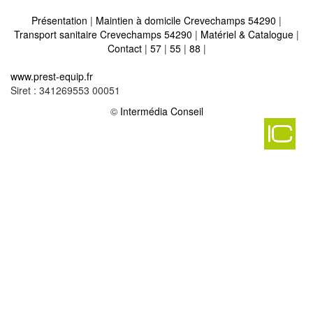
Présentation
|
Maintien à domicile Crevechamps 54290
|
Transport sanitaire Crevechamps 54290
|
Matériel & Catalogue
|
Contact
|
57
|
55
|
88
|
Matériel médical et maintien à domicile sur saint julien les gorze
www.prest-equip.fr
54470
-
Siret : 341269553 00051
Matériel médical et maintien à domicile sur ogeviller 54450
-
Matériel médical et maintien à domicile sur autrepierre 54450
©
Intermédia Conseil
-
Matériel médical et maintien à domicile sur ormes et ville 54740
-
Matériel médical et maintien à domicile sur angomont 54540
-
Matériel médical et maintien à domicile sur courbesseaux 54110
-
Matériel médical et maintien à domicile sur lantefontaine 54150
-
Matériel médical et maintien à domicile sur bruley 54200
-
Matériel médical et maintien à domicile sur crion 54300
-
Matériel médical et maintien à domicile sur lorey 54290
-
Matériel médical et maintien à domicile sur fraisnes en saintois
54930
-
Matériel médical et maintien à domicile sur anderny 54560
-
Matériel médical et maintien à domicile sur nomeny 54610
-
Matériel médical et maintien à domicile sur flin 54122
-
Matériel médical et maintien à domicile sur auboue 54580
-
Matériel médical et maintien à domicile sur gemonville 54115
-